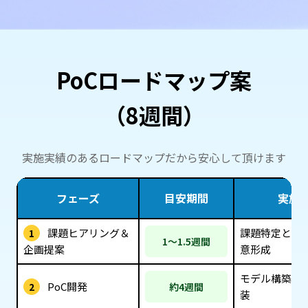
PoCロードマップ案
（8週間）
実施実績のあるロードマップだから安心して頂けます
フェーズ
目安期間
実施
課題ヒアリング＆
課題特定と評
1
1～1.5週間
企画提案
意形成
モデル構築・
PoC開発
2
約4週間
装