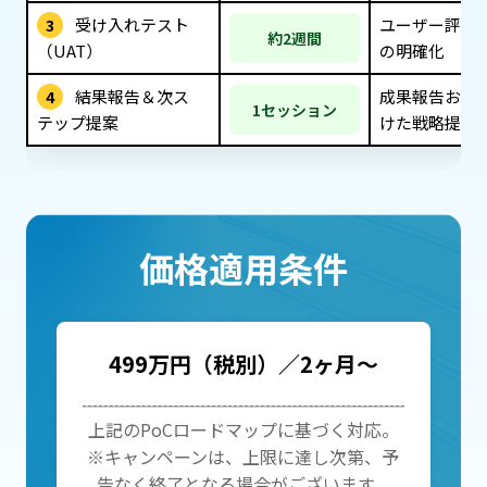
受け入れテスト
ユーザー評価
3
約2週間
（UAT）
の明確化
結果報告＆次ス
成果報告およ
4
1セッション
テップ提案
けた戦略提案
価格適用条件
499万円（税別）／2ヶ月～
上記のPoCロードマップに基づく対応。
※キャンペーンは、上限に達し次第、予
告なく終了となる場合がございます。